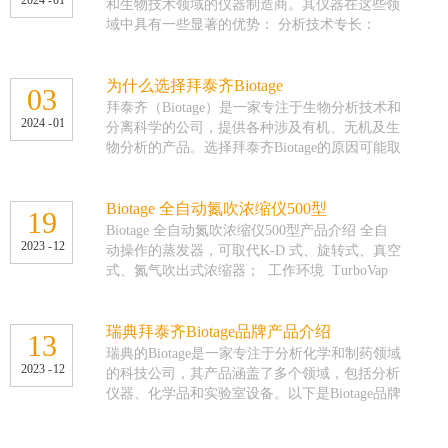
Biotage的设备和耗材。 市场定位： Biotage可能
和生物技术领域的仪器制造商。其仪器在这些领
任。 除了品质卓越，拜泰齐Biotage还以技术创
在中国市场定位为高科技和高性能实验室仪器供
域中具有一些显著的优势： 分析技术专长：
新为核心竞争力。公司拥有一支由顶尖科学家和
应商。公司可能专注于为科研机构、制药公司、
Biotage专注于提供先进的分析技术，包括质谱
工程师组成的研发团队，他们不断探索新的化学
化工企业等提供先进的分析和实验解决方案。
仪、色谱仪等，以满足科学研究和分析实验室的
合成方法和技术，以满足科研工作者日益增长的
应用领域： Biotage的产品可能在化学合成、药
需求。 样品净化和制备： Biotage在样品净化和
为什么选择拜泰齐Biotage
03
需求。通过不断创新，拜泰齐Biotage成功开发出
物研发、食品安全检测等领域有广泛的应用。公
制备方面有丰富的经验，其产品涵盖了各种分离
拜泰齐（Biotage）是一家专注于生物分析技术和
了一系列高效、环保、安全的化学合成产品，为
司可能根据中国市场的需求提供适用于不同应用
2024
-
01
和纯化技术，有助于提高实验效率和结果准确
分离科学的公司，提供各种涉及有机、无机及生
全球科研工作者提供了强有力的支持。 拜泰齐
领域的产品。 技术支持与培训： 在中国市场，
性。 自动化和高通量： Biotage仪器通常具有自
物分析的产品。选择拜泰齐Biotage的原因可能取
Biotage的成功并非偶然。在市场竞争日益激烈的
提供高质量的技术支持和培训服务对于仪器的推
动化和高通量处理能力，使其适用于需要处理大
决于用户在化学分析、制药、生命科学等领域的
今天，它之所以能够在众多品牌中脱颖而出，关
广和用户满意度至关重要。Biotage可能通过其在
量样品的实验室，提高了实验效率。 绿色化
具体需求，以下是一些可能的原因： 色谱和分
键在于其始终坚守“品质与创新”的理念。正是这
中国的代理商提供这些支持服务。 市场竞争：
学： Biotage注重绿色化学和环保，努力降低实
离技术专业性： 拜泰齐专注于色谱和分离技
Biotage 全自动氮吹浓缩仪500型
19
种理念，让拜泰齐Biotage在化学合成领域不断取
在中国，分析仪器市场可能竞争激烈，涉及到本
验室活动对环境的影响，符合可持续性发展的理
术，提供液相色谱（LC）、气相色谱（GC）以
Biotage 全自动氮吹浓缩仪500型产品介绍 全自
得新的突破和进展，成为行业的领军者。 随着
地和国际品牌。Biotage可能通过提供独特的技术
念。 易用性和操作简便： Biotage仪器通常设计
2023
-
12
及质谱联用等产品。如果用户在样品分离和分析
动操作的蒸发器，可取代K-D 式、旋转式、真空
科技的不断发展，化学合成领域将面临更多的挑
优势、创新产品和卓越的服务来在市场上取得竞
简单易用，提供直观的用户界面和操作系统，适
方面有专业需求，拜泰齐可能会被视为一个合适
式、氮气吹出式浓缩器； 工作环境 TurboVap
战和机遇。拜泰齐Biotage将继续秉承“品质与创
争优势。 合规性和认证： 适应中国市场的法规
用于各种用户水平。 客户支持和培训： Biotage
的供应商。 产品创新和技术领先： 拜泰齐可能
浓缩仪到0. 5ml 或1.0ml时进行声光报警。这种
新”的理念，不断推出更加先进、高效的化学合
和标准是Biotage成功进入市场的重要因素。公司
提供有效的客户支持和培训服务，确保用户能够
致力于不断推动技术创新，引入新的分析和分离
只是“无需看管”的功能，使分析人员能自由地做
成产品，为全球科研工作者提供更加优质的服
可能确保其产品符合相关的中国法规和认证要
正确操作和充分利用其仪器。 质量控制：
技术。用户可能会选择拜泰齐，因为其产品在技
其它更重要的工作。获得了快速的蒸发率，同时
瑞典拜泰齐Biotage品牌产品介绍
13
务。同时，拜泰齐Biotage还将积极参与国际交流
求。 市场推广和品牌建设： 通过有效的市场推
Biotage强调产品质量控制，确保其仪器符合高标
术上处于领先地位，满足了实验室对高效和高性
保证分析目标的高回收率。这种完整的浓缩系
瑞典的Biotage是一家专注于分析化学和制药领域
与合作，推动化学合成领域的全球化发展。 展
广和品牌建设，Biotage可以提高在中国市场的知
准的制造质量，以提供可靠和一致的实验结果。
能仪器的需求。 全面的产品线： 拜泰齐提供一
2023
-
12
统，能有效地收集蒸发的溶剂，便于安全和环保
的科技公司，其产品涵盖了多个领域，包括分析
望未来，拜泰齐Biotage将继续以品质为基石，以
名度。这可能包括在线和离线的广告、参与行业
国际认可： 作为国际性的仪器制造商，Biotage
系列产品，包括色谱柱、样品制备仪器、质谱仪
处理。 Biotage 全自动氮吹浓缩仪500型特点 回
仪器、化学品和实验室设备。以下是Biotage品牌
创新为动力，引领着化学合成行业不断向前发
展览、提供培训和研讨会等方式。 创新与研
得到了科学界和工业界的认可，其产品被广泛用
器等。这种全面的产品线可能使用户能够在同一
收率高---利用 Biotage的“旋涡气流法”原理，高
的一些主要产品和解决方案： 分离和纯化产
展。我们坚信，在拜泰齐Biotage的引领下，化学
发： 在科学仪器行业，不断的创新对于保持竞
于全球各地的研究和应用。 需要注意的是，具
供应商处满足多个实验室需求，简化采购流程。
效地蒸发掉溶剂，同时又完整地保留分析目标的
品： 固相萃取（SPE）产品：Biotage提供各种
合成领域将迎来更加美好的未来！
争力至关重要。Biotage可能通过持续的研发活
体产品的优势可能因产品类型和型号而异。在选
应用广泛： 拜泰齐的产品可能适用于多个领