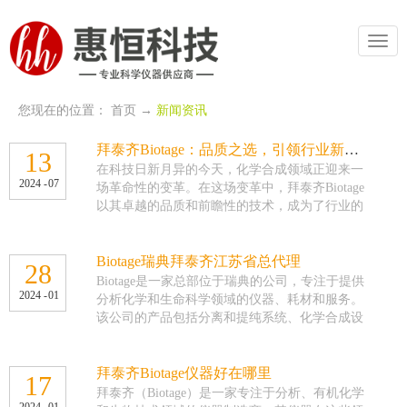
切
换
导
航
您现在的位置：
首页
→
新闻资讯
拜泰齐Biotage：品质之选，引领行业新风尚
13
在科技日新月异的今天，化学合成领域正迎来一
2024
-
07
场革命性的变革。在这场变革中，拜泰齐Biotage
以其卓越的品质和前瞻性的技术，成为了行业的
领军者，引领着行业新风尚。 拜泰齐Biotage，
一个源自瑞典的知名品牌，自诞生之日起，就致
力于为全球科研工作者提供高效、安全的化学合
Biotage瑞典拜泰齐江苏省总代理
28
成解决方案。凭借其对品质的不懈追求和对创新
Biotage是一家总部位于瑞典的公司，专注于提供
2024
-
01
的深刻理解，拜泰齐Biotage在化学合成领域取得
分析化学和生命科学领域的仪器、耗材和服务。
了举世瞩目的成就。 品质是拜泰齐Biotage的生
该公司的产品包括分离和提纯系统、化学合成设
命线。从原材料的选择到生产过程的控制，再到
备、质谱仪等。以下是关于Biotage在中国市场的
产品的质量检测，拜泰齐Biotage都严格遵循国际
一些可能的情况： 产品供应： Biotage的产品可
标准和行业规范，确保每一款产品都达到最高的
能通过其在中国江苏省的分销商和江苏省代理商
拜泰齐Biotage仪器好在哪里
17
品质要求。这种对品质的执着追求，使得拜泰齐
提供。这些代理商通常负责在中国销售和分销
拜泰齐（Biotage）是一家专注于分析、有机化学
Biotage的产品在市场上赢得了极高的声誉和信
2024
-
01